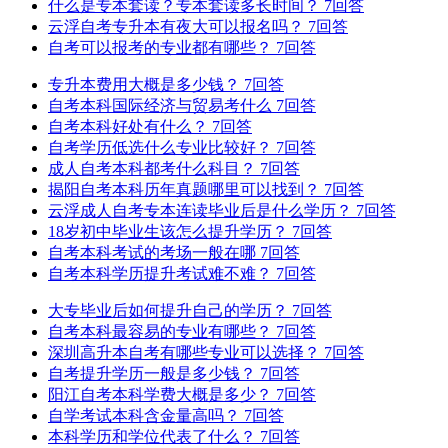
什么是专本套读？专本套读多长时间？
7回答
云浮自考专升本有夜大可以报名吗？
7回答
自考可以报考的专业都有哪些？
7回答
专升本费用大概是多少钱？
7回答
自考本科国际经济与贸易考什么
7回答
自考本科好处有什么？
7回答
自考学历低选什么专业比较好？
7回答
成人自考本科都考什么科目？
7回答
揭阳自考本科历年真题哪里可以找到？
7回答
云浮成人自考专本连读毕业后是什么学历？
7回答
18岁初中毕业生该怎么提升学历？
7回答
自考本科考试的考场一般在哪
7回答
自考本科学历提升考试难不难？
7回答
大专毕业后如何提升自己的学历？
7回答
自考本科最容易的专业有哪些？
7回答
深圳高升本自考有哪些专业可以选择？
7回答
自考提升学历一般是多少钱？
7回答
阳江自考本科学费大概是多少？
7回答
自学考试本科含金量高吗？
7回答
本科学历和学位代表了什么？
7回答