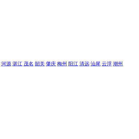
河源
湛江
茂名
韶关
肇庆
梅州
阳江
清远
汕尾
云浮
潮州