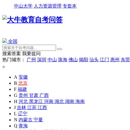
中山大学
人力资源管理
专套本
全国
搜索答案
我要提问
热门城市：
广州
深圳
中山
珠海
佛山
揭阳
汕头
江门
惠州
东莞
×
A
安徽
B
北京
F
福建
G
贵州
甘肃
广西
H
河北
黑龙江
河南
湖北
湖南
海南
J
吉林
江苏
江西
L
辽宁
N
内蒙古
宁夏
Q
青海