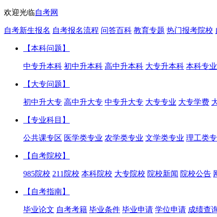
欢迎光临
自考网
自考新生报名
自考报名流程
问答百科
教育专题
热门报考院校
【本科问题】
中专升本科
初中升本科
高中升本科
大专升本科
本科专业
【大专问题】
初中升大专
高中升大专
中专升大专
大专专业
大专学费
【专业科目】
公共课专区
医学类专业
农学类专业
文学类专业
理工类专
【自考院校】
985院校
211院校
本科院校
大专院校
院校新闻
院校公告
【自考指南】
毕业论文
自考考籍
毕业条件
毕业申请
学位申请
成绩查