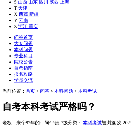
S
山西
山东
四川
陕西
上海
T
天津
X
西藏
新疆
Y
云南
Z
浙江
重庆
问答首页
大专问题
本科问题
专业科目
院校公告
自考指南
报名攻略
学员交流
当前位置：
首页
>
问答
>
本科问题
>
本科考试
自考本科考试严格吗？
老板，来个82年的ㄣ阿^:^姨
7级
分类：
本科考试
被浏览
次
202