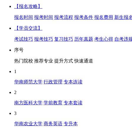
【报名攻略】
报名时间
报考时间
报考流程
报考条件
报名费用
新生报
【学员交流】
考试技巧
报考技巧
复习技巧
历年真题
考生心得
自考违
序号
热门院校
推荐专业
提升方式
快速通道
1
华南师范大学
行政管理
专本连读
2
南方医科大学
学前教育
专本套读
3
华南农业大学
商务英语
专升本