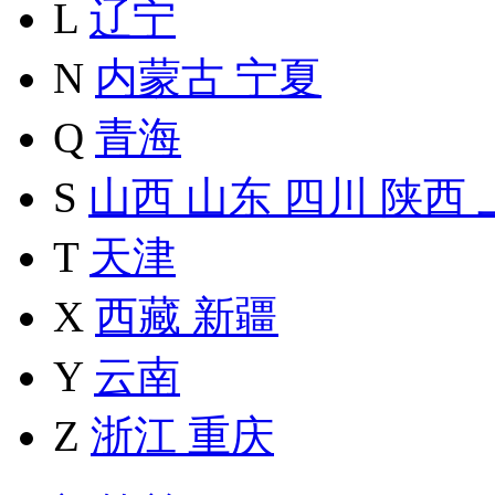
L
辽宁
N
内蒙古
宁夏
Q
青海
S
山西
山东
四川
陕西
T
天津
X
西藏
新疆
Y
云南
Z
浙江
重庆