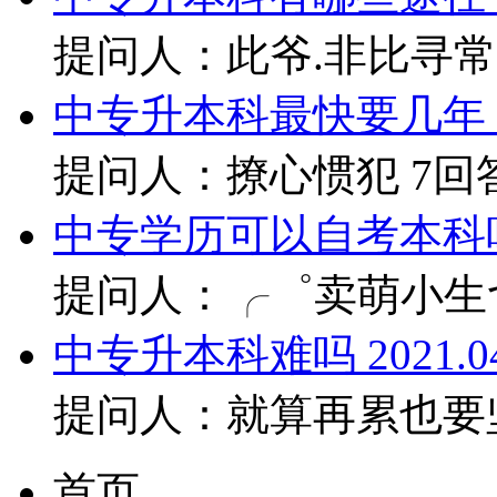
提问人：此爷.非比寻常?
中专升本科最快要几年
提问人：撩心惯犯
7回
中专学历可以自考本科
提问人：╭゜卖萌小生
中专升本科难吗
2021.0
提问人：就算再累也要
首页