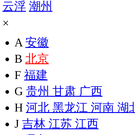
云浮
潮州
×
A
安徽
B
北京
F
福建
G
贵州
甘肃
广西
H
河北
黑龙江
河南
湖
J
吉林
江苏
江西