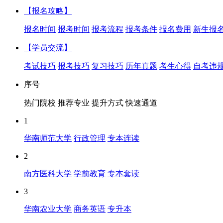
【报名攻略】
报名时间
报考时间
报考流程
报考条件
报名费用
新生报
【学员交流】
考试技巧
报考技巧
复习技巧
历年真题
考生心得
自考违
序号
热门院校
推荐专业
提升方式
快速通道
1
华南师范大学
行政管理
专本连读
2
南方医科大学
学前教育
专本套读
3
华南农业大学
商务英语
专升本