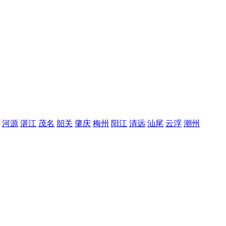
河源
湛江
茂名
韶关
肇庆
梅州
阳江
清远
汕尾
云浮
潮州