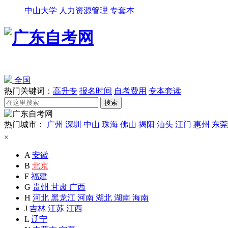
中山大学
人力资源管理
专套本
全国
热门关键词：
高升专
报名时间
自考费用
专本套读
热门城市：
广州
深圳
中山
珠海
佛山
揭阳
汕头
江门
惠州
东莞
×
A
安徽
B
北京
F
福建
G
贵州
甘肃
广西
H
河北
黑龙江
河南
湖北
湖南
海南
J
吉林
江苏
江西
L
辽宁