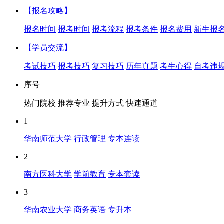
【报名攻略】
报名时间
报考时间
报考流程
报考条件
报名费用
新生报
【学员交流】
考试技巧
报考技巧
复习技巧
历年真题
考生心得
自考违
序号
热门院校
推荐专业
提升方式
快速通道
1
华南师范大学
行政管理
专本连读
2
南方医科大学
学前教育
专本套读
3
华南农业大学
商务英语
专升本