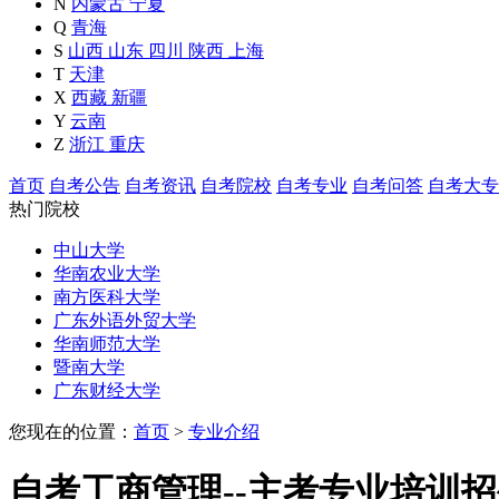
N
内蒙古
宁夏
Q
青海
S
山西
山东
四川
陕西
上海
T
天津
X
西藏
新疆
Y
云南
Z
浙江
重庆
首页
自考公告
自考资讯
自考院校
自考专业
自考问答
自考大专
热门院校
中山大学
华南农业大学
南方医科大学
广东外语外贸大学
华南师范大学
暨南大学
广东财经大学
您现在的位置：
首页
>
专业介绍
自考工商管理--主考专业培训