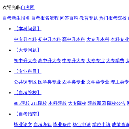
欢迎光临
自考网
自考新生报名
自考报名流程
问答百科
教育专题
热门报考院校
【本科问题】
中专升本科
初中升本科
高中升本科
大专升本科
本科专业
【大专问题】
初中升大专
高中升大专
中专升大专
大专专业
大专学费
【专业科目】
公共课专区
医学类专业
农学类专业
文学类专业
理工类专
【自考院校】
985院校
211院校
本科院校
大专院校
院校新闻
院校公告
【自考指南】
毕业论文
自考考籍
毕业条件
毕业申请
学位申请
成绩查