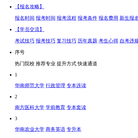
【报名攻略】
报名时间
报考时间
报考流程
报考条件
报名费用
新生报
【学员交流】
考试技巧
报考技巧
复习技巧
历年真题
考生心得
自考违
序号
热门院校
推荐专业
提升方式
快速通道
1
华南师范大学
行政管理
专本连读
2
南方医科大学
学前教育
专本套读
3
华南农业大学
商务英语
专升本