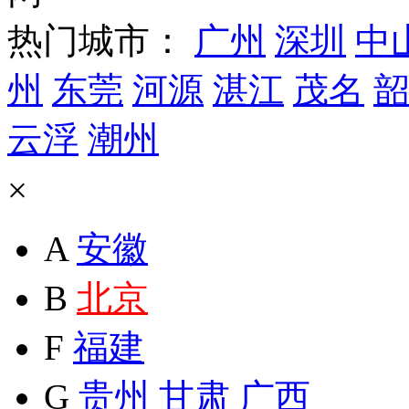
热门城市：
广州
深圳
中
州
东莞
河源
湛江
茂名
韶
云浮
潮州
×
A
安徽
B
北京
F
福建
G
贵州
甘肃
广西