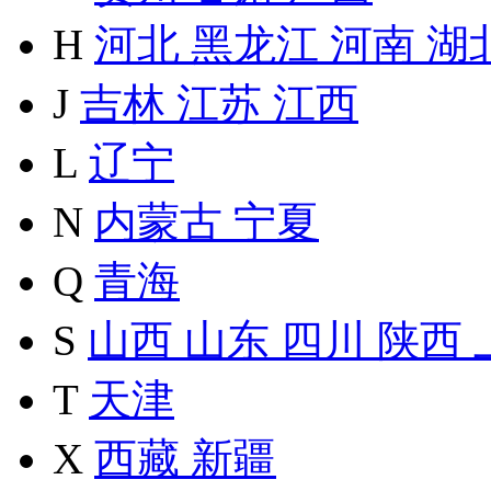
H
河北
黑龙江
河南
湖
J
吉林
江苏
江西
L
辽宁
N
内蒙古
宁夏
Q
青海
S
山西
山东
四川
陕西
T
天津
X
西藏
新疆