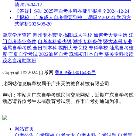
势
2025-04-12
【答疑】深圳2025年自考本科在哪里报名？
2024-12-24
「揭秘」广东成人自考需要到校上课吗？2025年学习方
式解析
2025-05-20
肇庆学历查询
潮州专本套读
揭阳成人学校
如何考大专学历
江
门自考毕业条件
自考本科多少钱
潮州专科条件
暨大本科专业
汕尾自学考试
全日制本科
揭阳大专院校
专科学校
汕尾自考难
度
宁夏自学考试
2022汕尾自考
珠海初升本自考
韶关专科报读
茂名自考助学班
Copyright © 2024 自考网
粤ICP备18016435号
此网站信息解释权属于广州天资教育科技有限公司
声明：本站为广东自学考试民间交流网站，近期广东自学考试
动态请各位考生以省教育考试院、各市自考办通知为准。
网站首页
自考公告
自考院校
自考大专
自考本科
自考试题
自考资