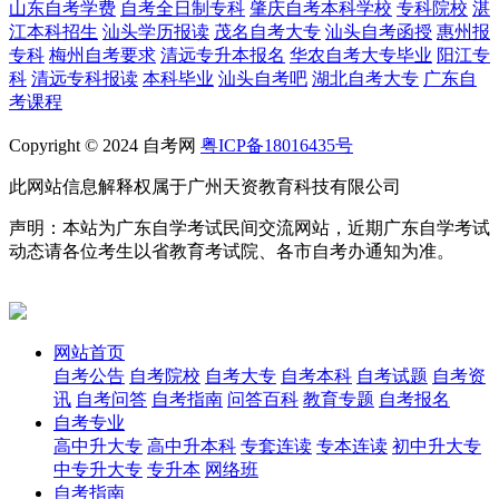
山东自考学费
自考全日制专科
肇庆自考本科学校
专科院校
湛
江本科招生
汕头学历报读
茂名自考大专
汕头自考函授
惠州报
专科
梅州自考要求
清远专升本报名
华农自考大专毕业
阳江专
科
清远专科报读
本科毕业
汕头自考吧
湖北自考大专
广东自
考课程
Copyright © 2024 自考网
粤ICP备18016435号
此网站信息解释权属于广州天资教育科技有限公司
声明：本站为广东自学考试民间交流网站，近期广东自学考试
动态请各位考生以省教育考试院、各市自考办通知为准。
网站首页
自考公告
自考院校
自考大专
自考本科
自考试题
自考资
讯
自考问答
自考指南
问答百科
教育专题
自考报名
自考专业
高中升大专
高中升本科
专套连读
专本连读
初中升大专
中专升大专
专升本
网络班
自考指南