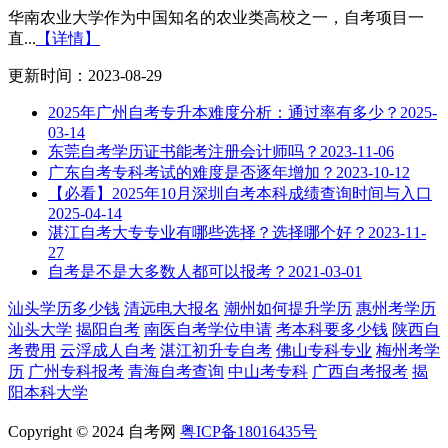
华南农业大学作为中国知名的农业类高校之一，自考项目一
直...
【详情】
更新时间：2023-08-29
2025年广州自考专升本难度分析：通过率有多少？
2025-
03-14
东莞自考学历证书能考注册会计师吗？
2023-11-06
广东自考专科考试的难度是否逐年增加？
2023-10-12
【必看】2025年10月深圳自考本科成绩查询时间与入口
2025-04-14
湛江自考大专专业有哪些选择？选择哪个好？
2023-11-
27
自考是不是大多数人都可以报考？
2021-03-01
汕头学历多少钱
清远电大报名
潮州如何提升学历
惠州考学历
汕头大学
揭阳自考
南医自考学位申请
考本科要多少钱
陕西自
考费用
云浮成人自考
湛江初升专自考
佛山专科专业
梅州考学
历
广州专科报考
青海自考查询
中山考专科
广西自考报考
揭
阳本科大学
Copyright © 2024 自考网
粤ICP备18016435号