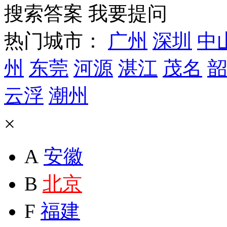
搜索答案
我要提问
热门城市：
广州
深圳
中
州
东莞
河源
湛江
茂名
韶
云浮
潮州
×
A
安徽
B
北京
F
福建