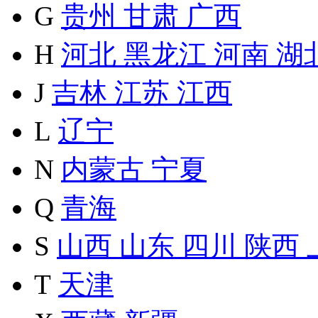
G
贵州
甘肃
广西
H
河北
黑龙江
河南
湖
J
吉林
江苏
江西
L
辽宁
N
内蒙古
宁夏
Q
青海
S
山西
山东
四川
陕西
T
天津