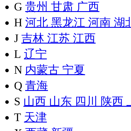
G
贵州
甘肃
广西
H
河北
黑龙江
河南
湖
J
吉林
江苏
江西
L
辽宁
N
内蒙古
宁夏
Q
青海
S
山西
山东
四川
陕西
T
天津