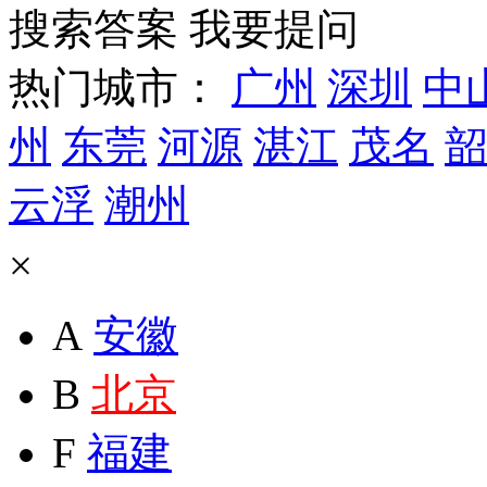
搜索答案
我要提问
热门城市：
广州
深圳
中
州
东莞
河源
湛江
茂名
韶
云浮
潮州
×
A
安徽
B
北京
F
福建