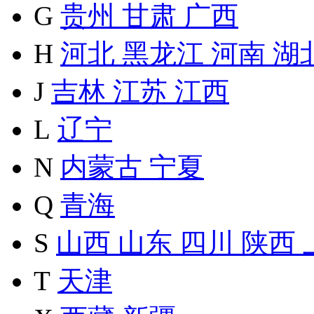
G
贵州
甘肃
广西
H
河北
黑龙江
河南
湖
J
吉林
江苏
江西
L
辽宁
N
内蒙古
宁夏
Q
青海
S
山西
山东
四川
陕西
T
天津