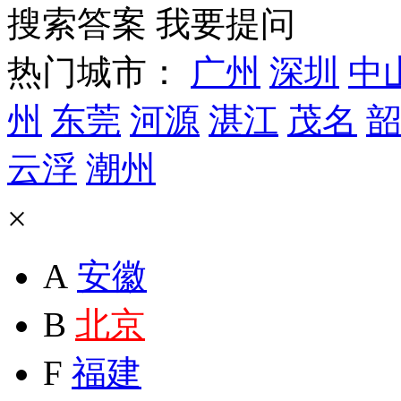
搜索答案
我要提问
热门城市：
广州
深圳
中
州
东莞
河源
湛江
茂名
韶
云浮
潮州
×
A
安徽
B
北京
F
福建