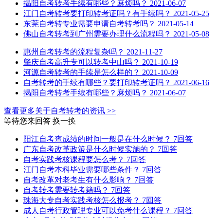
揭阳自考转考手续有哪些？麻烦吗？
2021-06-07
江门自考转考要打印转考证吗？有手续吗？
2021-05-25
东莞自考转专业需要申请自考转考吗？
2021-05-14
佛山自考转考到广州需要办理什么流程吗？
2021-05-08
惠州自考转考的流程复杂吗？
2021-11-27
肇庆自考高升专可以转考中山吗？
2021-10-19
河源自考转考的手续是怎么样的？
2021-10-09
自考转考的手续有哪些？要打印转考证吗？
2021-06-16
揭阳自考转考手续有哪些？麻烦吗？
2021-06-07
查看更多关于
自考转考
的资讯 >>
等待您来回答
换一换
阳江自考查成绩的时间一般是在什么时候？
7回答
广东自考改革政策是什么时候实施的？
7回答
自考实践考核课程要怎么考？
7回答
江门自考本科毕业需要哪些条件？
7回答
自考改革对老考生有什么影响？
7回答
自考转考需要转考籍吗？
7回答
珠海大专自考实践考核怎么报考？
7回答
成人自考行政管理专业可以免考什么课程？
7回答