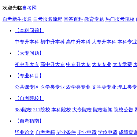
欢迎光临
自考网
自考新生报名
自考报名流程
问答百科
教育专题
热门报考院校
【本科问题】
中专升本科
初中升本科
高中升本科
大专升本科
本科专业
【大专问题】
初中升大专
高中升大专
中专升大专
大专专业
大专学费
【专业科目】
公共课专区
医学类专业
农学类专业
文学类专业
理工类专
【自考院校】
985院校
211院校
本科院校
大专院校
院校新闻
院校公告
【自考指南】
毕业论文
自考考籍
毕业条件
毕业申请
学位申请
成绩查