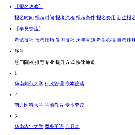
【报名攻略】
报名时间
报考时间
报考流程
报考条件
报名费用
新生报
【学员交流】
考试技巧
报考技巧
复习技巧
历年真题
考生心得
自考违
序号
热门院校
推荐专业
提升方式
快速通道
1
华南师范大学
行政管理
专本连读
2
南方医科大学
学前教育
专本套读
3
华南农业大学
商务英语
专升本