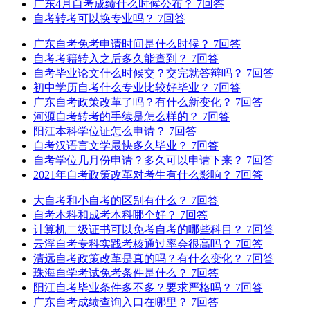
广东4月自考成绩什么时候公布？
7回答
自考转考可以换专业吗？
7回答
广东自考免考申请时间是什么时候？
7回答
自考考籍转入之后多久能查到？
7回答
自考毕业论文什么时候交？交完就答辩吗？
7回答
初中学历自考什么专业比较好毕业？
7回答
广东自考政策改革了吗？有什么新变化？
7回答
河源自考转考的手续是怎么样的？
7回答
阳江本科学位证怎么申请？
7回答
自考汉语言文学最快多久毕业？
7回答
自考学位几月份申请？多久可以申请下来？
7回答
2021年自考政策改革对考生有什么影响？
7回答
大自考和小自考的区别有什么？
7回答
自考本科和成考本科哪个好？
7回答
计算机二级证书可以免考自考的哪些科目？
7回答
云浮自考专科实践考核通过率会很高吗？
7回答
清远自考政策改革是真的吗？有什么变化？
7回答
珠海自学考试免考条件是什么？
7回答
阳江自考毕业条件多不多？要求严格吗？
7回答
广东自考成绩查询入口在哪里？
7回答