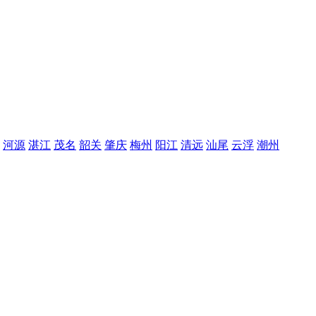
河源
湛江
茂名
韶关
肇庆
梅州
阳江
清远
汕尾
云浮
潮州