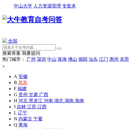
中山大学
人力资源管理
专套本
全国
搜索答案
我要提问
热门城市：
广州
深圳
中山
珠海
佛山
揭阳
汕头
江门
惠州
东莞
×
A
安徽
B
北京
F
福建
G
贵州
甘肃
广西
H
河北
黑龙江
河南
湖北
湖南
海南
J
吉林
江苏
江西
L
辽宁
N
内蒙古
宁夏
Q
青海