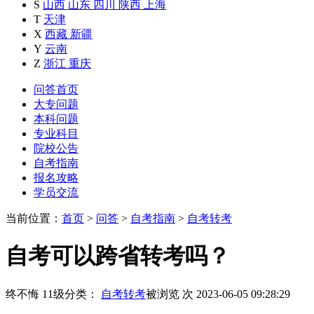
S
山西
山东
四川
陕西
上海
T
天津
X
西藏
新疆
Y
云南
Z
浙江
重庆
问答首页
大专问题
本科问题
专业科目
院校公告
自考指南
报名攻略
学员交流
当前位置：
首页
>
问答
>
自考指南
>
自考转考
自考可以跨省转考吗？
终不悔
11级
分类：
自考转考
被浏览
次
2023-06-05 09:28:29