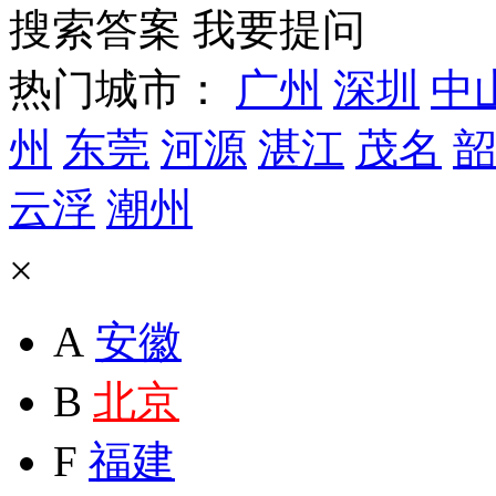
搜索答案
我要提问
热门城市：
广州
深圳
中
州
东莞
河源
湛江
茂名
韶
云浮
潮州
×
A
安徽
B
北京
F
福建