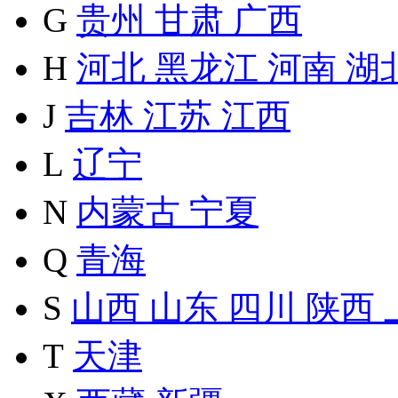
G
贵州
甘肃
广西
H
河北
黑龙江
河南
湖
J
吉林
江苏
江西
L
辽宁
N
内蒙古
宁夏
Q
青海
S
山西
山东
四川
陕西
T
天津