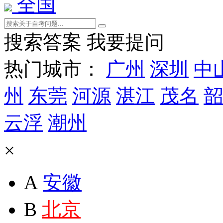
全国
搜索答案
我要提问
热门城市：
广州
深圳
中
州
东莞
河源
湛江
茂名
韶
云浮
潮州
×
A
安徽
B
北京