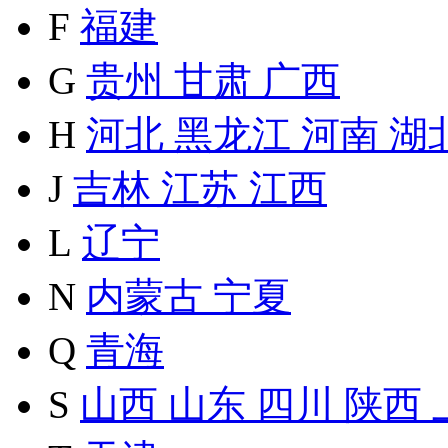
F
福建
G
贵州
甘肃
广西
H
河北
黑龙江
河南
湖
J
吉林
江苏
江西
L
辽宁
N
内蒙古
宁夏
Q
青海
S
山西
山东
四川
陕西