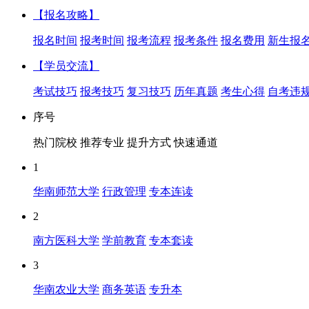
【报名攻略】
报名时间
报考时间
报考流程
报考条件
报名费用
新生报
【学员交流】
考试技巧
报考技巧
复习技巧
历年真题
考生心得
自考违
序号
热门院校
推荐专业
提升方式
快速通道
1
华南师范大学
行政管理
专本连读
2
南方医科大学
学前教育
专本套读
3
华南农业大学
商务英语
专升本