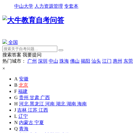
中山大学
人力资源管理
专套本
全国
搜索答案
我要提问
热门城市：
广州
深圳
中山
珠海
佛山
揭阳
汕头
江门
惠州
东莞
×
A
安徽
B
北京
F
福建
G
贵州
甘肃
广西
H
河北
黑龙江
河南
湖北
湖南
海南
J
吉林
江苏
江西
L
辽宁
N
内蒙古
宁夏
Q
青海