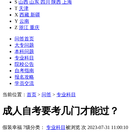
S
山西
山东
四川
陕西
上海
T
天津
X
西藏
新疆
Y
云南
Z
浙江
重庆
问答首页
大专问题
本科问题
专业科目
院校公告
自考指南
报名攻略
学员交流
当前位置：
首页
>
问答
>
专业科目
成人自考要考几门才能过？
假装幸福
7级
分类：
专业科目
被浏览
次
2023-07-31 11:00:10