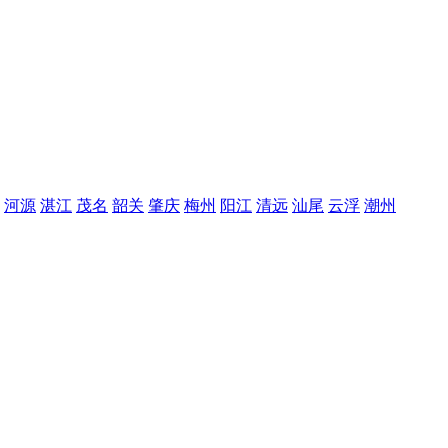
河源
湛江
茂名
韶关
肇庆
梅州
阳江
清远
汕尾
云浮
潮州