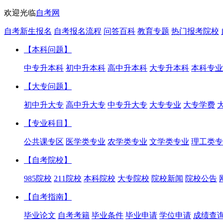
欢迎光临
自考网
自考新生报名
自考报名流程
问答百科
教育专题
热门报考院校
【本科问题】
中专升本科
初中升本科
高中升本科
大专升本科
本科专业
【大专问题】
初中升大专
高中升大专
中专升大专
大专专业
大专学费
【专业科目】
公共课专区
医学类专业
农学类专业
文学类专业
理工类专
【自考院校】
985院校
211院校
本科院校
大专院校
院校新闻
院校公告
【自考指南】
毕业论文
自考考籍
毕业条件
毕业申请
学位申请
成绩查