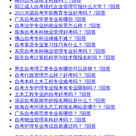
梅州自考法律专科难吗？
7回答
阳江成人自考现代企业管理可报什么大学？
7回答
2021河源自考学前教育专业好考吗？
7回答
广东自考农学类专业有哪些
7回答
自考法学专业的就业前景怎么样？
7回答
珠海自考本科物业管理好考吗？
7回答
佛山自考专科法律难不难？
7回答
自考英语专业复习技巧有什么？
7回答
东莞自考本科物业管理专业好考吗？
7回答
韶关自考计算机科学与技术预报名时间？
7回答
男生自考理工类专业有哪些可以选择？
7回答
自考行政管理怎么样？好考吗？
7回答
自考本科土木工程专业难考吗？
7回答
自考大专护理专业报考有专业限制吗？
7回答
土木工程专业的自考好考吗？
7回答
清远自考新闻学的报名网站是什么？
7回答
珠海自考环境生态工程报名网站是哪个？
7回答
广东自考师范类专业有哪些？
7回答
自考物业管理本科好考吗？
7回答
自考护理专业考试容易通过吗？
7回答