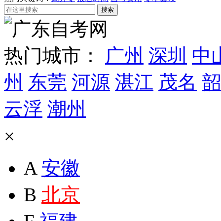
热门城市：
广州
深圳
中
州
东莞
河源
湛江
茂名
韶
云浮
潮州
×
A
安徽
B
北京