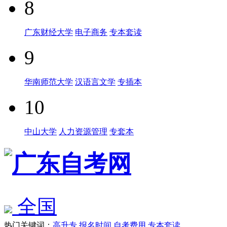
8
广东财经大学
电子商务
专本套读
9
华南师范大学
汉语言文学
专插本
10
中山大学
人力资源管理
专套本
全国
热门关键词：
高升专
报名时间
自考费用
专本套读