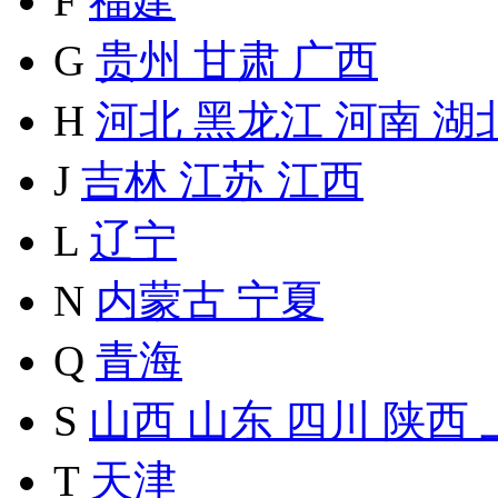
F
福建
G
贵州
甘肃
广西
H
河北
黑龙江
河南
湖
J
吉林
江苏
江西
L
辽宁
N
内蒙古
宁夏
Q
青海
S
山西
山东
四川
陕西
T
天津