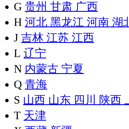
G
贵州
甘肃
广西
H
河北
黑龙江
河南
湖
J
吉林
江苏
江西
L
辽宁
N
内蒙古
宁夏
Q
青海
S
山西
山东
四川
陕西
T
天津