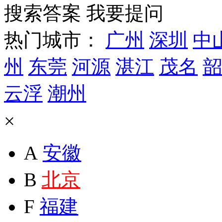
搜索答案
我要提问
热门城市：
广州
深圳
中
州
东莞
河源
湛江
茂名
韶
云浮
潮州
×
A
安徽
B
北京
F
福建