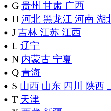
G
贵州
甘肃
广西
H
河北
黑龙江
河南
湖
J
吉林
江苏
江西
L
辽宁
N
内蒙古
宁夏
Q
青海
S
山西
山东
四川
陕西
T
天津