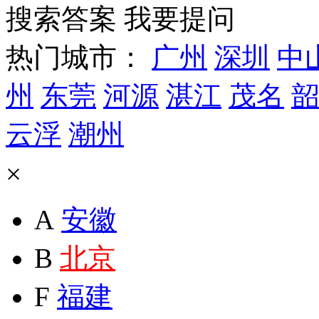
搜索答案
我要提问
热门城市：
广州
深圳
中
州
东莞
河源
湛江
茂名
韶
云浮
潮州
×
A
安徽
B
北京
F
福建