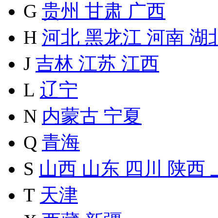
G
贵州
甘肃
广西
H
河北
黑龙江
河南
湖
J
吉林
江苏
江西
L
辽宁
N
内蒙古
宁夏
Q
青海
S
山西
山东
四川
陕西
T
天津