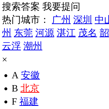
搜索答案
我要提问
热门城市：
广州
深圳
中
州
东莞
河源
湛江
茂名
韶
云浮
潮州
×
A
安徽
B
北京
F
福建