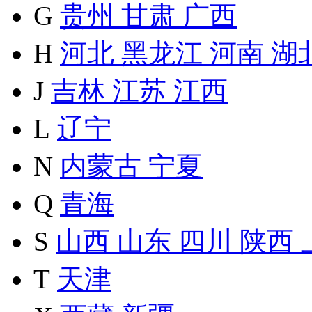
G
贵州
甘肃
广西
H
河北
黑龙江
河南
湖
J
吉林
江苏
江西
L
辽宁
N
内蒙古
宁夏
Q
青海
S
山西
山东
四川
陕西
T
天津