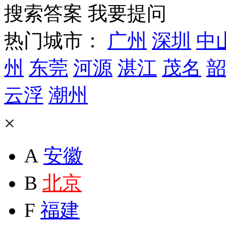
搜索答案
我要提问
热门城市：
广州
深圳
中
州
东莞
河源
湛江
茂名
韶
云浮
潮州
×
A
安徽
B
北京
F
福建