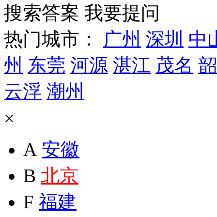
搜索答案
我要提问
热门城市：
广州
深圳
中
州
东莞
河源
湛江
茂名
韶
云浮
潮州
×
A
安徽
B
北京
F
福建