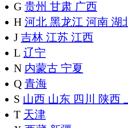
G
贵州
甘肃
广西
H
河北
黑龙江
河南
湖
J
吉林
江苏
江西
L
辽宁
N
内蒙古
宁夏
Q
青海
S
山西
山东
四川
陕西
T
天津