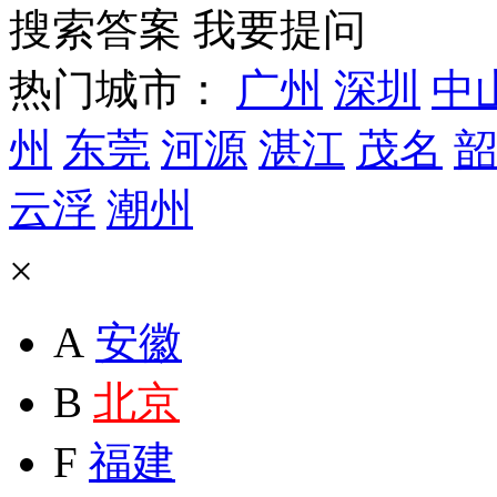
搜索答案
我要提问
热门城市：
广州
深圳
中
州
东莞
河源
湛江
茂名
韶
云浮
潮州
×
A
安徽
B
北京
F
福建