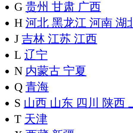
G
贵州
甘肃
广西
H
河北
黑龙江
河南
湖
J
吉林
江苏
江西
L
辽宁
N
内蒙古
宁夏
Q
青海
S
山西
山东
四川
陕西
T
天津