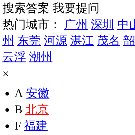
搜索答案
我要提问
热门城市：
广州
深圳
中
州
东莞
河源
湛江
茂名
韶
云浮
潮州
×
A
安徽
B
北京
F
福建