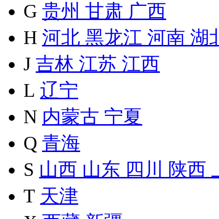
G
贵州
甘肃
广西
H
河北
黑龙江
河南
湖
J
吉林
江苏
江西
L
辽宁
N
内蒙古
宁夏
Q
青海
S
山西
山东
四川
陕西
T
天津