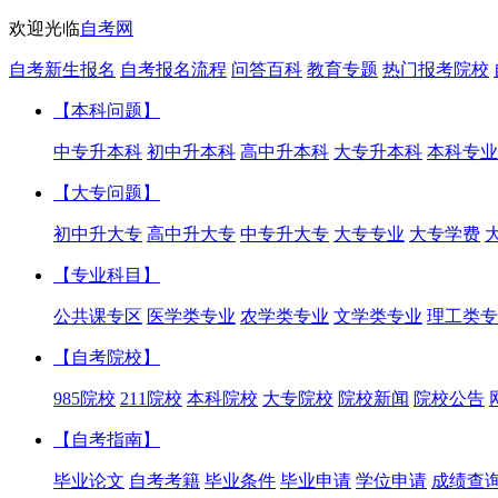
欢迎光临
自考网
自考新生报名
自考报名流程
问答百科
教育专题
热门报考院校
【本科问题】
中专升本科
初中升本科
高中升本科
大专升本科
本科专业
【大专问题】
初中升大专
高中升大专
中专升大专
大专专业
大专学费
【专业科目】
公共课专区
医学类专业
农学类专业
文学类专业
理工类专
【自考院校】
985院校
211院校
本科院校
大专院校
院校新闻
院校公告
【自考指南】
毕业论文
自考考籍
毕业条件
毕业申请
学位申请
成绩查