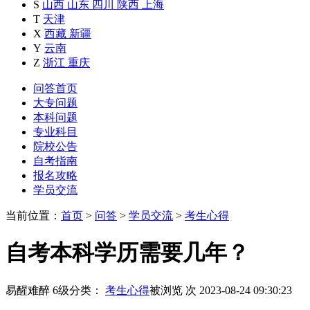
S
山西
山东
四川
陕西
上海
T
天津
X
西藏
新疆
Y
云南
Z
浙江
重庆
问答首页
大专问题
本科问题
专业科目
院校公告
自考指南
报名攻略
学员交流
当前位置：
首页
>
问答
>
学员交流
>
考生心得
自考本科学历需要几年？
易醒难醉
6级
分类：
考生心得
被浏览
次
2023-08-24 09:30:23