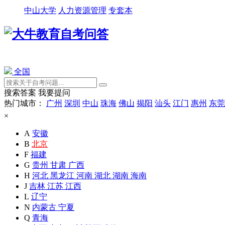
中山大学
人力资源管理
专套本
全国
搜索答案
我要提问
热门城市：
广州
深圳
中山
珠海
佛山
揭阳
汕头
江门
惠州
东莞
×
A
安徽
B
北京
F
福建
G
贵州
甘肃
广西
H
河北
黑龙江
河南
湖北
湖南
海南
J
吉林
江苏
江西
L
辽宁
N
内蒙古
宁夏
Q
青海