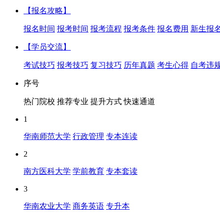
【报名攻略】
报名时间
报考时间
报考流程
报考条件
报名费用
新生报
【学员交流】
考试技巧
报考技巧
复习技巧
历年真题
考生心得
自考违
序号
热门院校
推荐专业
提升方式
快速通道
1
华南师范大学
行政管理
专本连读
2
南方医科大学
学前教育
专本套读
3
华南农业大学
商务英语
专升本