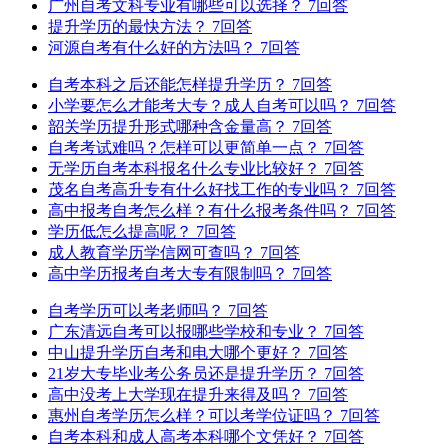
广州自考文科专业有哪些可以选择？
7回答
提升学历的最快方法？
7回答
河源自考有什么好的方法吗？
7回答
自考本科之后还能怎样提升学历？
7回答
小学要怎么才能考大专？成人自考可以吗？
7回答
韶关学历提升形式哪种含金量高？
7回答
自考考试难吗？怎样可以更简单一点？
7回答
无学历自考本科报名什么专业比较好？
7回答
茂名自考高升专有什么好找工作的专业吗？
7回答
高中报考自考怎么样？有什么报考条件吗？
7回答
学历低怎么提高呢？
7回答
成人教育学历学信网可查吗？
7回答
高中学历报考自考大专有限制吗？
7回答
自考学历可以考老师吗？
7回答
广东清远自考可以报哪些学校和专业？
7回答
中山提升学历自考和电大哪个更好？
7回答
21岁大专毕业考公务员还是提升学历？
7回答
高中没考上大学现在提升来得及吗？
7回答
惠州自考学历怎么样？可以考学位证吗？
7回答
自考本科和成人高考本科哪个文凭好？
7回答