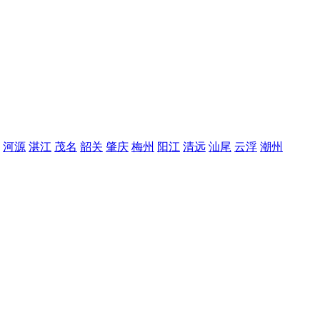
河源
湛江
茂名
韶关
肇庆
梅州
阳江
清远
汕尾
云浮
潮州