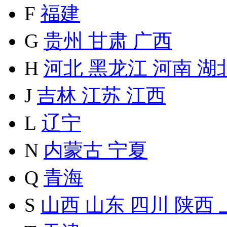
F
福建
G
贵州
甘肃
广西
H
河北
黑龙江
河南
湖
J
吉林
江苏
江西
L
辽宁
N
内蒙古
宁夏
Q
青海
S
山西
山东
四川
陕西