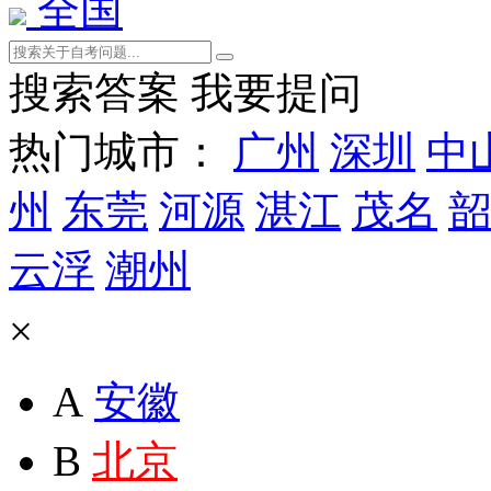
全国
搜索答案
我要提问
热门城市：
广州
深圳
中
州
东莞
河源
湛江
茂名
韶
云浮
潮州
×
A
安徽
B
北京