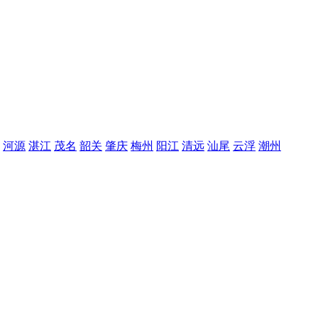
河源
湛江
茂名
韶关
肇庆
梅州
阳江
清远
汕尾
云浮
潮州