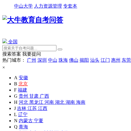
中山大学
人力资源管理
专套本
全国
搜索答案
我要提问
热门城市：
广州
深圳
中山
珠海
佛山
揭阳
汕头
江门
惠州
东莞
×
A
安徽
B
北京
F
福建
G
贵州
甘肃
广西
H
河北
黑龙江
河南
湖北
湖南
海南
J
吉林
江苏
江西
L
辽宁
N
内蒙古
宁夏
Q
青海