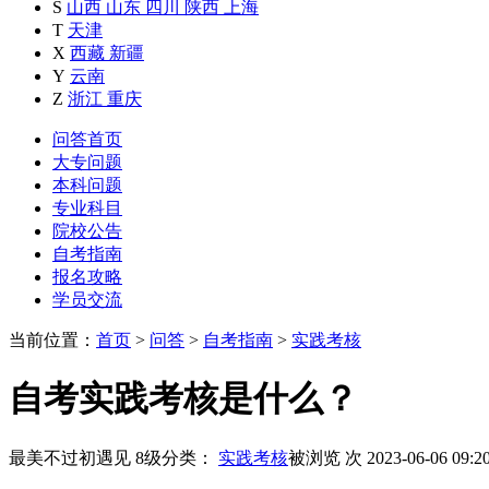
S
山西
山东
四川
陕西
上海
T
天津
X
西藏
新疆
Y
云南
Z
浙江
重庆
问答首页
大专问题
本科问题
专业科目
院校公告
自考指南
报名攻略
学员交流
当前位置：
首页
>
问答
>
自考指南
>
实践考核
自考实践考核是什么？
最美不过初遇见
8级
分类：
实践考核
被浏览
次
2023-06-06 09:2