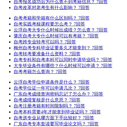
自考报名成功后为什么查不到考籍信息？
7回答
自考改革对老考生有什么影响？
7回答
自考考籍和学籍有什么区别吗？
7回答
自考实践考核课程要怎么考？
7回答
云浮自考大专什么时候出成绩？怎么查？
7回答
肇庆自考大专什么时候可以有考籍？
7回答
自考跨专业转考可以吗？
7回答
梅州自考专科毕业证要多久才能拿到？
7回答
自考转考要准备什么资料？
7回答
自考专科和自考本科可以同时申请毕业吗？
7回答
大专毕业条件有哪些？什么时候可以申请？
7回答
自考考籍怎么查询？
7回答
云浮自考学位申请条件是什么？
7回答
自考学位证一年可以申请几次？
7回答
广东自考成绩查询密码忘记了怎么办？
7回答
自考成绩复核是什么意思？
7回答
自考注册考籍有时间限制吗？
7回答
自考本科需要4年才能拿到毕业证吗？
7回答
自考选专业从哪方面下手比较好？
7回答
广东自考专本套读要写毕业论文吗？
7回答