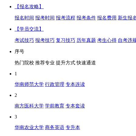
【报名攻略】
报名时间
报考时间
报考流程
报考条件
报名费用
新生报
【学员交流】
考试技巧
报考技巧
复习技巧
历年真题
考生心得
自考违
序号
热门院校
推荐专业
提升方式
快速通道
1
华南师范大学
行政管理
专本连读
2
南方医科大学
学前教育
专本套读
3
华南农业大学
商务英语
专升本