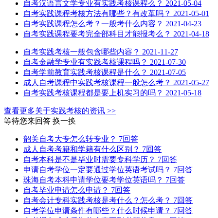
自考汉语言文学专业有实践考核课程么？
2021-05-04
自考实践课程考核方法有哪些？有改革吗？
2021-05-01
自考实践课程怎么考？一般考什么内容？
2021-04-23
自考实践课程要考完全部科目才能报考么？
2021-04-18
自考实践考核一般包含哪些内容？
2021-11-27
自考金融学专业有实践考核课程吗？
2021-07-30
自考学前教育实践考核课程是什么？
2021-07-05
成人自考课程中实践考核课程一般怎么考？
2021-05-27
自考实践考核课程都是要上机实习的吗？
2021-05-18
查看更多关于
实践考核
的资讯 >>
等待您来回答
换一换
韶关自考大专怎么转专业？
7回答
成人自考考籍和学籍有什么区别？
7回答
自考本科是不是毕业时需要专科学历？
7回答
申请自考学位一定要通过学位英语考试吗？
7回答
珠海自考本科申请学位要考学位英语吗？
7回答
自考毕业申请怎么申请？
7回答
自考会计专科实践考核是考什么？怎么考？
7回答
自考学位申请条件有哪些？什么时候申请？
7回答