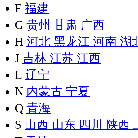
F
福建
G
贵州
甘肃
广西
H
河北
黑龙江
河南
湖
J
吉林
江苏
江西
L
辽宁
N
内蒙古
宁夏
Q
青海
S
山西
山东
四川
陕西