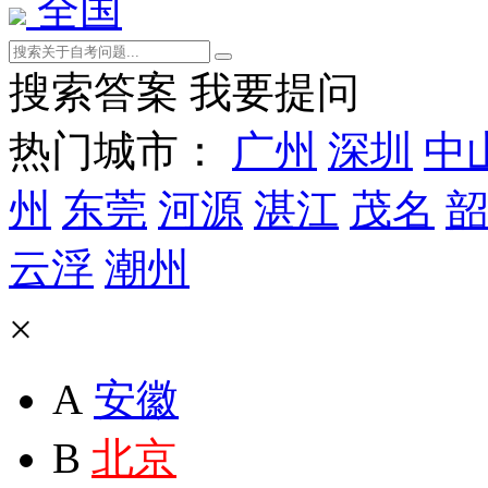
全国
搜索答案
我要提问
热门城市：
广州
深圳
中
州
东莞
河源
湛江
茂名
韶
云浮
潮州
×
A
安徽
B
北京