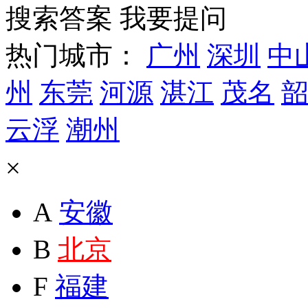
搜索答案
我要提问
热门城市：
广州
深圳
中
州
东莞
河源
湛江
茂名
韶
云浮
潮州
×
A
安徽
B
北京
F
福建