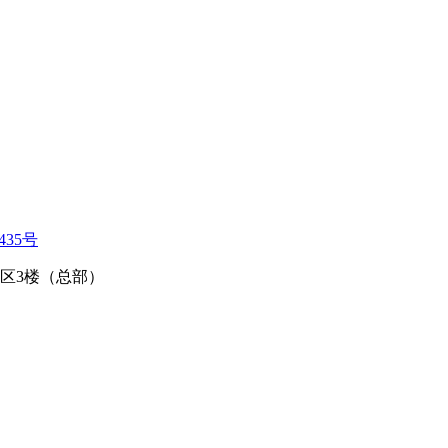
435号
区3楼（总部）