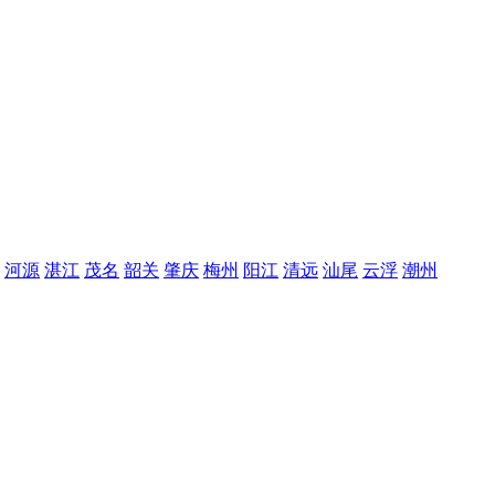
河源
湛江
茂名
韶关
肇庆
梅州
阳江
清远
汕尾
云浮
潮州