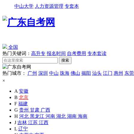
中山大学
人力资源管理
专套本
全国
热门关键词：
高升专
报名时间
自考费用
专本套读
热门城市：
广州
深圳
中山
珠海
佛山
揭阳
汕头
江门
惠州
东莞
×
A
安徽
B
北京
F
福建
G
贵州
甘肃
广西
H
河北
黑龙江
河南
湖北
湖南
海南
J
吉林
江苏
江西
L
辽宁