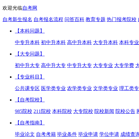
欢迎光临
自考网
自考新生报名
自考报名流程
问答百科
教育专题
热门报考院校
【本科问题】
中专升本科
初中升本科
高中升本科
大专升本科
本科专业
【大专问题】
初中升大专
高中升大专
中专升大专
大专专业
大专学费
【专业科目】
公共课专区
医学类专业
农学类专业
文学类专业
理工类专
【自考院校】
985院校
211院校
本科院校
大专院校
院校新闻
院校公告
【自考指南】
毕业论文
自考考籍
毕业条件
毕业申请
学位申请
成绩查