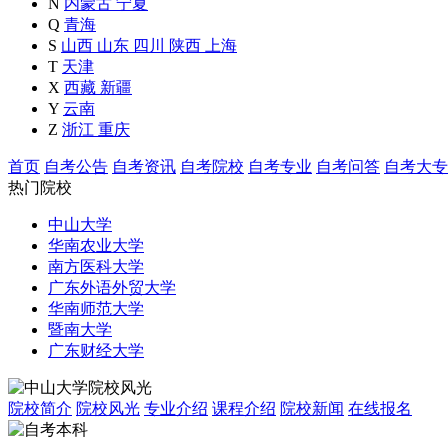
N
内蒙古
宁夏
Q
青海
S
山西
山东
四川
陕西
上海
T
天津
X
西藏
新疆
Y
云南
Z
浙江
重庆
首页
自考公告
自考资讯
自考院校
自考专业
自考问答
自考大专
热门院校
中山大学
华南农业大学
南方医科大学
广东外语外贸大学
华南师范大学
暨南大学
广东财经大学
院校简介
院校风光
专业介绍
课程介绍
院校新闻
在线报名