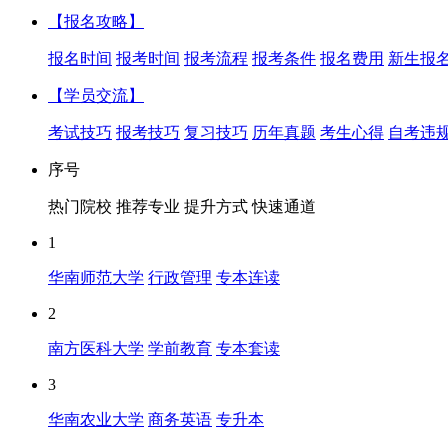
【报名攻略】
报名时间
报考时间
报考流程
报考条件
报名费用
新生报
【学员交流】
考试技巧
报考技巧
复习技巧
历年真题
考生心得
自考违
序号
热门院校
推荐专业
提升方式
快速通道
1
华南师范大学
行政管理
专本连读
2
南方医科大学
学前教育
专本套读
3
华南农业大学
商务英语
专升本