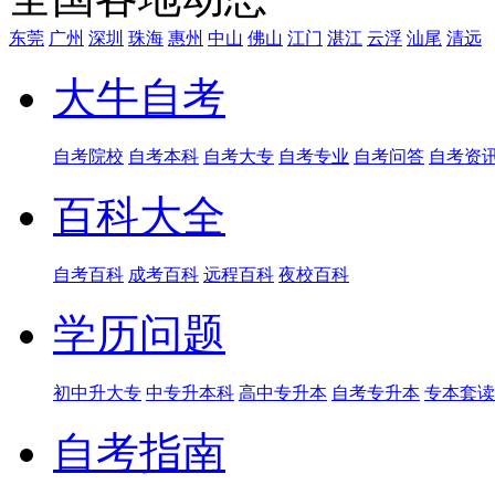
东莞
广州
深圳
珠海
惠州
中山
佛山
江门
湛江
云浮
汕尾
清远
大牛自考
自考院校
自考本科
自考大专
自考专业
自考问答
自考资
百科大全
自考百科
成考百科
远程百科
夜校百科
学历问题
初中升大专
中专升本科
高中专升本
自考专升本
专本套读
自考指南