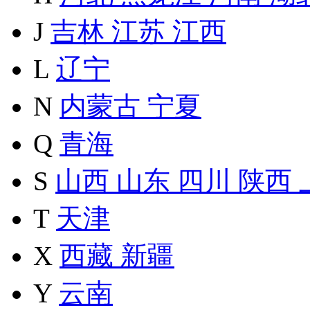
J
吉林
江苏
江西
L
辽宁
N
内蒙古
宁夏
Q
青海
S
山西
山东
四川
陕西
T
天津
X
西藏
新疆
Y
云南