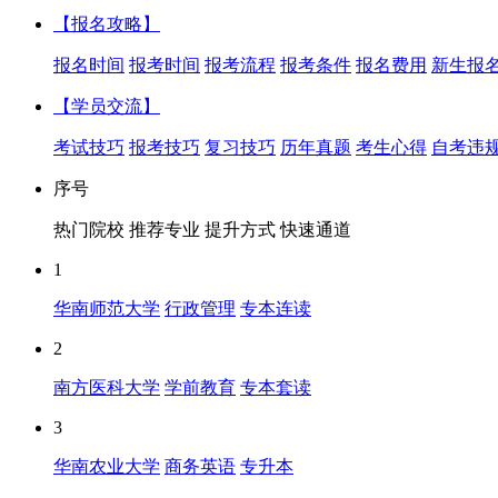
【报名攻略】
报名时间
报考时间
报考流程
报考条件
报名费用
新生报
【学员交流】
考试技巧
报考技巧
复习技巧
历年真题
考生心得
自考违
序号
热门院校
推荐专业
提升方式
快速通道
1
华南师范大学
行政管理
专本连读
2
南方医科大学
学前教育
专本套读
3
华南农业大学
商务英语
专升本