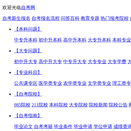
欢迎光临
自考网
自考新生报名
自考报名流程
问答百科
教育专题
热门报考院校
【本科问题】
中专升本科
初中升本科
高中升本科
大专升本科
本科专业
【大专问题】
初中升大专
高中升大专
中专升大专
大专专业
大专学费
【专业科目】
公共课专区
医学类专业
农学类专业
文学类专业
理工类专
【自考院校】
985院校
211院校
本科院校
大专院校
院校新闻
院校公告
【自考指南】
毕业论文
自考考籍
毕业条件
毕业申请
学位申请
成绩查