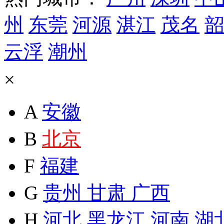
州
东莞
河源
湛江
茂名
韶
云浮
潮州
×
A
安徽
B
北京
F
福建
G
贵州
甘肃
广西
H
河北
黑龙江
河南
湖