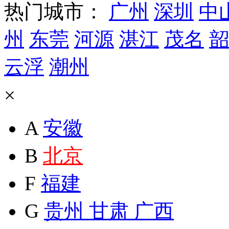
热门城市：
广州
深圳
中
州
东莞
河源
湛江
茂名
韶
云浮
潮州
×
A
安徽
B
北京
F
福建
G
贵州
甘肃
广西