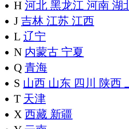
H
河北
黑龙江
河南
湖
J
吉林
江苏
江西
L
辽宁
N
内蒙古
宁夏
Q
青海
S
山西
山东
四川
陕西
T
天津
X
西藏
新疆