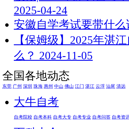
2025-04-24
安徽自学考试要带什么
【保姆级】2025年湛
么？
2024-11-05
全国各地动态
东莞
广州
深圳
珠海
惠州
中山
佛山
江门
湛江
云浮
汕尾
清远
大牛自考
自考院校
自考本科
自考大专
自考专业
自考问答
自考资