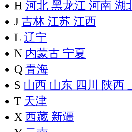
H
河北
黑龙江
河南
湖
J
吉林
江苏
江西
L
辽宁
N
内蒙古
宁夏
Q
青海
S
山西
山东
四川
陕西
T
天津
X
西藏
新疆