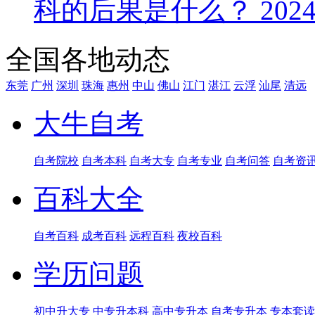
科的后果是什么？
2024
全国各地动态
东莞
广州
深圳
珠海
惠州
中山
佛山
江门
湛江
云浮
汕尾
清远
大牛自考
自考院校
自考本科
自考大专
自考专业
自考问答
自考资
百科大全
自考百科
成考百科
远程百科
夜校百科
学历问题
初中升大专
中专升本科
高中专升本
自考专升本
专本套读