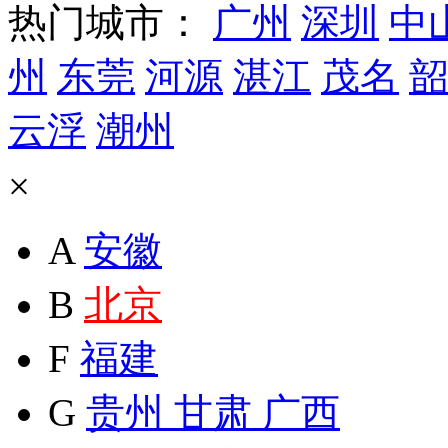
热门城市：
广州
深圳
中
州
东莞
河源
湛江
茂名
韶
云浮
潮州
×
A
安徽
B
北京
F
福建
G
贵州
甘肃
广西