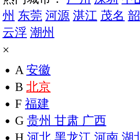
州
东莞
河源
湛江
茂名
韶
云浮
潮州
×
A
安徽
B
北京
F
福建
G
贵州
甘肃
广西
H
河北
黑龙江
河南
湖