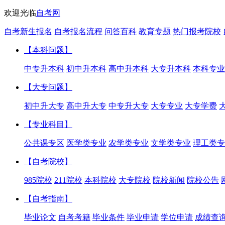
欢迎光临
自考网
自考新生报名
自考报名流程
问答百科
教育专题
热门报考院校
【本科问题】
中专升本科
初中升本科
高中升本科
大专升本科
本科专业
【大专问题】
初中升大专
高中升大专
中专升大专
大专专业
大专学费
【专业科目】
公共课专区
医学类专业
农学类专业
文学类专业
理工类专
【自考院校】
985院校
211院校
本科院校
大专院校
院校新闻
院校公告
【自考指南】
毕业论文
自考考籍
毕业条件
毕业申请
学位申请
成绩查