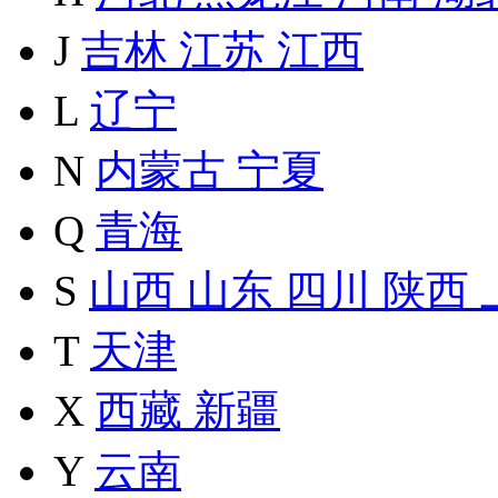
J
吉林
江苏
江西
L
辽宁
N
内蒙古
宁夏
Q
青海
S
山西
山东
四川
陕西
T
天津
X
西藏
新疆
Y
云南