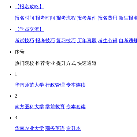
【报名攻略】
报名时间
报考时间
报考流程
报考条件
报名费用
新生报
【学员交流】
考试技巧
报考技巧
复习技巧
历年真题
考生心得
自考违
序号
热门院校
推荐专业
提升方式
快速通道
1
华南师范大学
行政管理
专本连读
2
南方医科大学
学前教育
专本套读
3
华南农业大学
商务英语
专升本