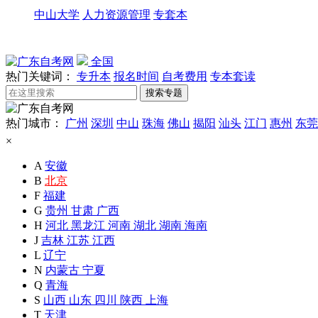
中山大学
人力资源管理
专套本
全国
热门关键词：
专升本
报名时间
自考费用
专本套读
热门城市：
广州
深圳
中山
珠海
佛山
揭阳
汕头
江门
惠州
东莞
×
A
安徽
B
北京
F
福建
G
贵州
甘肃
广西
H
河北
黑龙江
河南
湖北
湖南
海南
J
吉林
江苏
江西
L
辽宁
N
内蒙古
宁夏
Q
青海
S
山西
山东
四川
陕西
上海
T
天津