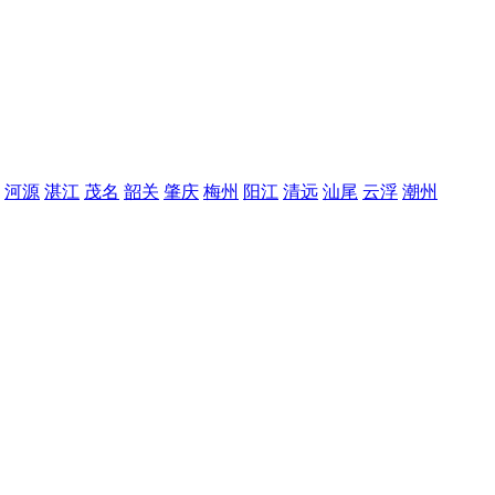
河源
湛江
茂名
韶关
肇庆
梅州
阳江
清远
汕尾
云浮
潮州