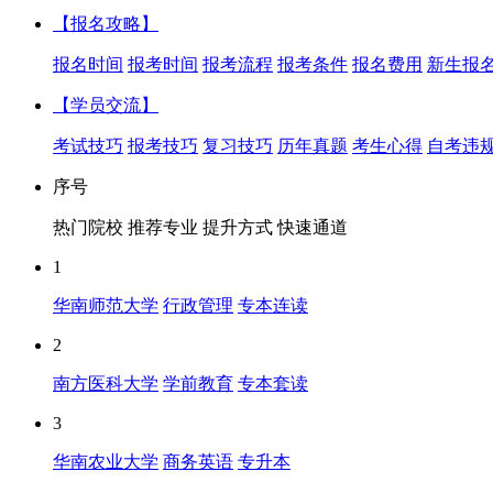
【报名攻略】
报名时间
报考时间
报考流程
报考条件
报名费用
新生报
【学员交流】
考试技巧
报考技巧
复习技巧
历年真题
考生心得
自考违
序号
热门院校
推荐专业
提升方式
快速通道
1
华南师范大学
行政管理
专本连读
2
南方医科大学
学前教育
专本套读
3
华南农业大学
商务英语
专升本