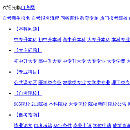
欢迎光临
自考网
自考新生报名
自考报名流程
问答百科
教育专题
热门报考院校
【本科问题】
中专升本科
初中升本科
高中升本科
大专升本科
本科专业
【大专问题】
初中升大专
高中升大专
中专升大专
大专专业
大专学费
【专业科目】
公共课专区
医学类专业
农学类专业
文学类专业
理工类专
【自考院校】
985院校
211院校
本科院校
大专院校
院校新闻
院校公告
【自考指南】
毕业论文
自考考籍
毕业条件
毕业申请
学位申请
成绩查