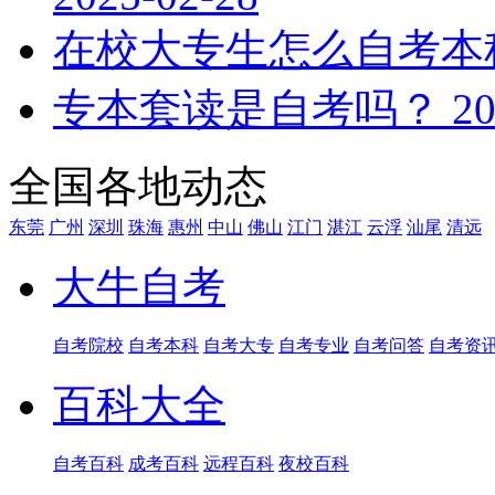
在校大专生怎么自考本
专本套读是自考吗？
20
全国各地动态
东莞
广州
深圳
珠海
惠州
中山
佛山
江门
湛江
云浮
汕尾
清远
大牛自考
自考院校
自考本科
自考大专
自考专业
自考问答
自考资
百科大全
自考百科
成考百科
远程百科
夜校百科