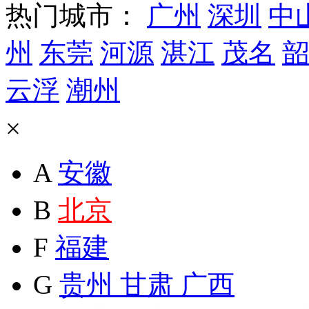
热门城市：
广州
深圳
中
州
东莞
河源
湛江
茂名
韶
云浮
潮州
×
A
安徽
B
北京
F
福建
G
贵州
甘肃
广西