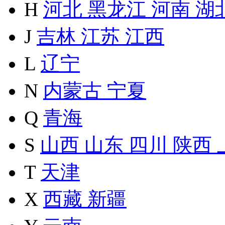
H
河北
黑龙江
河南
湖
J
吉林
江苏
江西
L
辽宁
N
内蒙古
宁夏
Q
青海
S
山西
山东
四川
陕西
T
天津
X
西藏
新疆