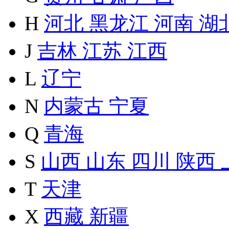
H
河北
黑龙江
河南
湖
J
吉林
江苏
江西
L
辽宁
N
内蒙古
宁夏
Q
青海
S
山西
山东
四川
陕西
T
天津
X
西藏
新疆