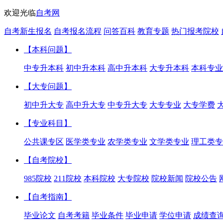
欢迎光临
自考网
自考新生报名
自考报名流程
问答百科
教育专题
热门报考院校
【本科问题】
中专升本科
初中升本科
高中升本科
大专升本科
本科专业
【大专问题】
初中升大专
高中升大专
中专升大专
大专专业
大专学费
【专业科目】
公共课专区
医学类专业
农学类专业
文学类专业
理工类专
【自考院校】
985院校
211院校
本科院校
大专院校
院校新闻
院校公告
【自考指南】
毕业论文
自考考籍
毕业条件
毕业申请
学位申请
成绩查