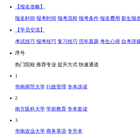
【报名攻略】
报名时间
报考时间
报考流程
报考条件
报名费用
新生报
【学员交流】
考试技巧
报考技巧
复习技巧
历年真题
考生心得
自考违
序号
热门院校
推荐专业
提升方式
快速通道
1
华南师范大学
行政管理
专本连读
2
南方医科大学
学前教育
专本套读
3
华南农业大学
商务英语
专升本