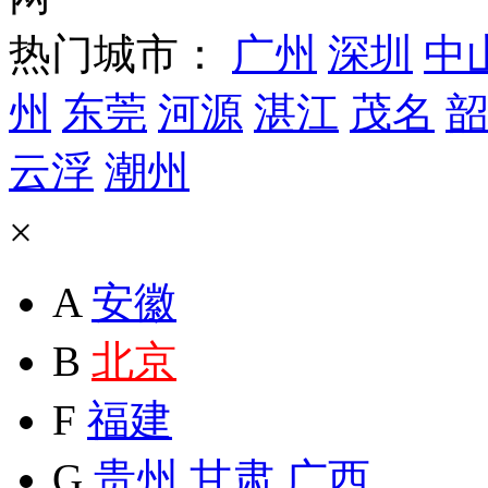
热门城市：
广州
深圳
中
州
东莞
河源
湛江
茂名
韶
云浮
潮州
×
A
安徽
B
北京
F
福建
G
贵州
甘肃
广西