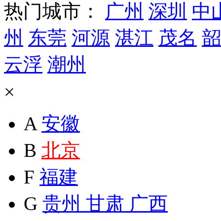
热门城市：
广州
深圳
中
州
东莞
河源
湛江
茂名
韶
云浮
潮州
×
A
安徽
B
北京
F
福建
G
贵州
甘肃
广西