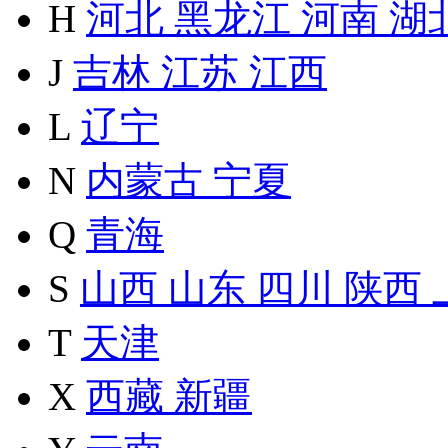
H
河北
黑龙江
河南
湖
J
吉林
江苏
江西
L
辽宁
N
内蒙古
宁夏
Q
青海
S
山西
山东
四川
陕西
T
天津
X
西藏
新疆