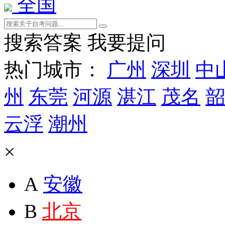
全国
搜索答案
我要提问
热门城市：
广州
深圳
中
州
东莞
河源
湛江
茂名
韶
云浮
潮州
×
A
安徽
B
北京