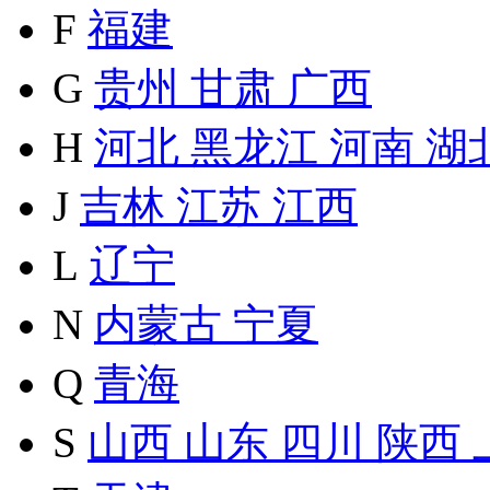
F
福建
G
贵州
甘肃
广西
H
河北
黑龙江
河南
湖
J
吉林
江苏
江西
L
辽宁
N
内蒙古
宁夏
Q
青海
S
山西
山东
四川
陕西