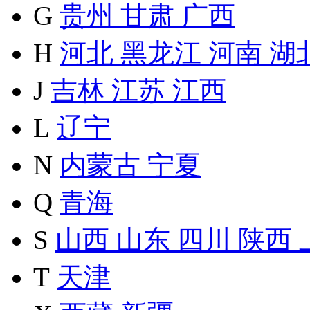
G
贵州
甘肃
广西
H
河北
黑龙江
河南
湖
J
吉林
江苏
江西
L
辽宁
N
内蒙古
宁夏
Q
青海
S
山西
山东
四川
陕西
T
天津