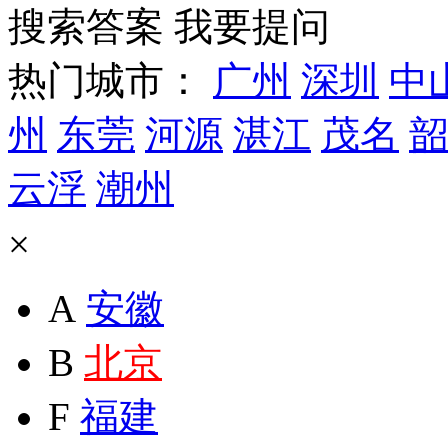
搜索答案
我要提问
热门城市：
广州
深圳
中
州
东莞
河源
湛江
茂名
韶
云浮
潮州
×
A
安徽
B
北京
F
福建