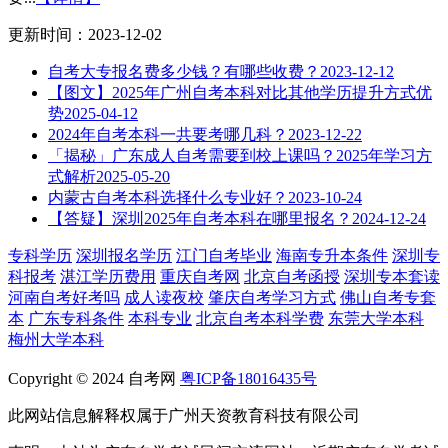
更新时间：2023-12-02
自考大专报名费多少钱？有哪些收费？
2023-12-12
【图文】2025年广州自考本科对比其他学历提升方式优
势
2025-04-12
2024年自考本科一共要考哪几科？
2023-12-22
「揭秘」广东成人自考需要到校上课吗？2025年学习方
式解析
2025-05-20
内蒙古自考本科选择什么专业好？
2023-10-24
【答疑】深圳2025年自考本科在哪里报名？
2024-12-24
专科学历
深圳报名学历
江门自考毕业
海南专升本条件
深圳专
科报考
湛江学历费用
重庆自考网
北京自考函授
深圳专本套读
河南自考好考吗
成人读夜校
肇庆自考学习方式
佛山自考专套
本
广东专科条件
本科专业
北京自考本科学费
东莞大学本科
梅州大学本科
Copyright © 2024 自考网
粤ICP备18016435号
此网站信息解释权属于广州天资教育科技有限公司