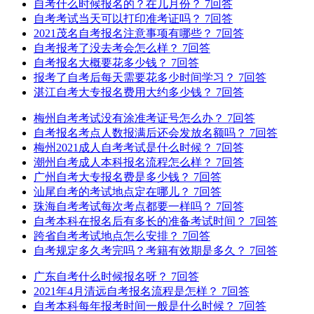
自考什么时候报名的？在几月份？
7回答
自考考试当天可以打印准考证吗？
7回答
2021茂名自考报名注意事项有哪些？
7回答
自考报考了没去考会怎么样？
7回答
自考报名大概要花多少钱？
7回答
报考了自考后每天需要花多少时间学习？
7回答
湛江自考大专报名费用大约多少钱？
7回答
梅州自考考试没有涂准考证号怎么办？
7回答
自考报名考点人数报满后还会发放名额吗？
7回答
梅州2021成人自考考试是什么时候？
7回答
潮州自考成人本科报名流程怎么样？
7回答
广州自考大专报名费是多少钱？
7回答
汕尾自考的考试地点定在哪儿？
7回答
珠海自考考试每次考点都要一样吗？
7回答
自考本科在报名后有多长的准备考试时间？
7回答
跨省自考考试地点怎么安排？
7回答
自考规定多久考完吗？考籍有效期是多久？
7回答
广东自考什么时候报名呀？
7回答
2021年4月清远自考报名流程是怎样？
7回答
自考本科每年报考时间一般是什么时候？
7回答