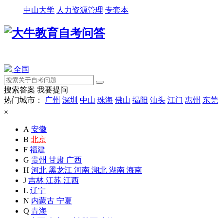
中山大学
人力资源管理
专套本
全国
搜索答案
我要提问
热门城市：
广州
深圳
中山
珠海
佛山
揭阳
汕头
江门
惠州
东莞
×
A
安徽
B
北京
F
福建
G
贵州
甘肃
广西
H
河北
黑龙江
河南
湖北
湖南
海南
J
吉林
江苏
江西
L
辽宁
N
内蒙古
宁夏
Q
青海