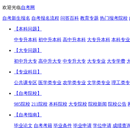
欢迎光临
自考网
自考新生报名
自考报名流程
问答百科
教育专题
热门报考院校
【本科问题】
中专升本科
初中升本科
高中升本科
大专升本科
本科专业
【大专问题】
初中升大专
高中升大专
中专升大专
大专专业
大专学费
【专业科目】
公共课专区
医学类专业
农学类专业
文学类专业
理工类专
【自考院校】
985院校
211院校
本科院校
大专院校
院校新闻
院校公告
【自考指南】
毕业论文
自考考籍
毕业条件
毕业申请
学位申请
成绩查