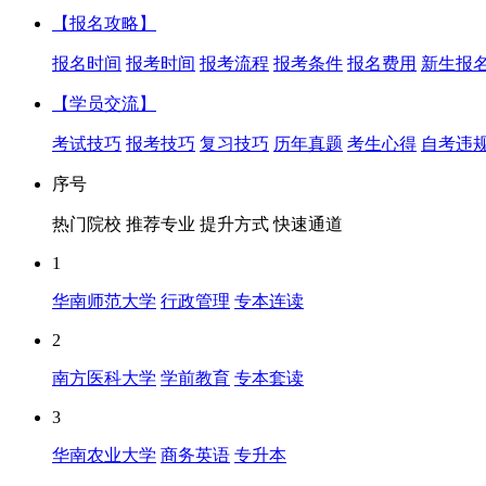
【报名攻略】
报名时间
报考时间
报考流程
报考条件
报名费用
新生报
【学员交流】
考试技巧
报考技巧
复习技巧
历年真题
考生心得
自考违
序号
热门院校
推荐专业
提升方式
快速通道
1
华南师范大学
行政管理
专本连读
2
南方医科大学
学前教育
专本套读
3
华南农业大学
商务英语
专升本