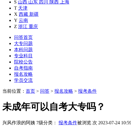
S
山西
山东
四川
陕西
上海
T
天津
X
西藏
新疆
Y
云南
Z
浙江
重庆
问答首页
大专问题
本科问题
专业科目
院校公告
自考指南
报名攻略
学员交流
当前位置：
首页
>
问答
>
报名攻略
>
报考条件
未成年可以自考大专吗？
兴风作浪的阿姨
7级
分类：
报考条件
被浏览
次
2023-07-24 10:5