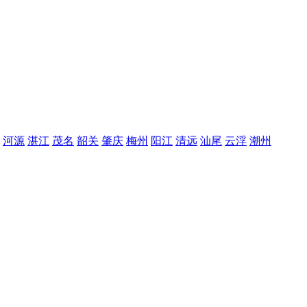
河源
湛江
茂名
韶关
肇庆
梅州
阳江
清远
汕尾
云浮
潮州