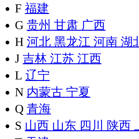
F
福建
G
贵州
甘肃
广西
H
河北
黑龙江
河南
湖
J
吉林
江苏
江西
L
辽宁
N
内蒙古
宁夏
Q
青海
S
山西
山东
四川
陕西