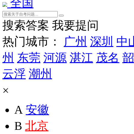
全国
搜索答案
我要提问
热门城市：
广州
深圳
中
州
东莞
河源
湛江
茂名
韶
云浮
潮州
×
A
安徽
B
北京