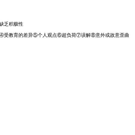
缺乏积极性
用④受教育的差异⑤个人观点⑥超负荷⑦误解⑧意外或故意歪曲