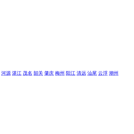
河源
湛江
茂名
韶关
肇庆
梅州
阳江
清远
汕尾
云浮
潮州