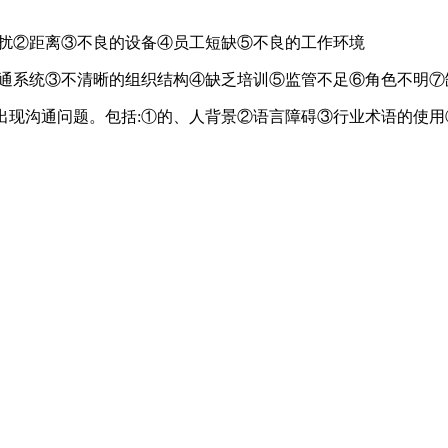
千扰②距离③不良的设备④员工短缺⑤不良的工作环境
沟通系统③不清晰的组织结构④缺乏培训⑤监管不足⑥角色不明⑦
出现沟通问题。包括:①的、人背景②语言障碍③行业术语的使