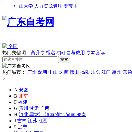
中山大学
人力资源管理
专套本
全国
热门关键词：
高升专
报名时间
自考费用
专本套读
热门城市：
广州
深圳
中山
珠海
佛山
揭阳
汕头
江门
惠州
东莞
×
A
安徽
B
北京
F
福建
G
贵州
甘肃
广西
H
河北
黑龙江
河南
湖北
湖南
海南
J
吉林
江苏
江西
L
辽宁