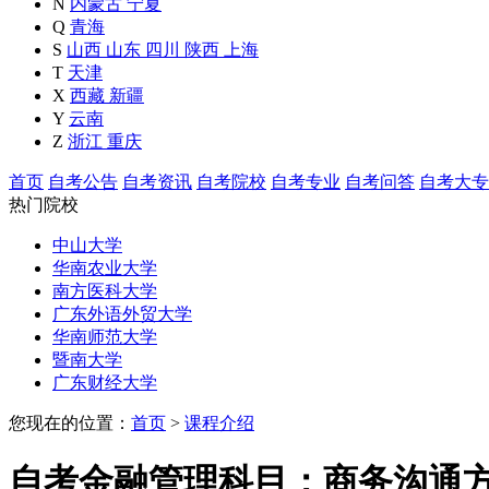
N
内蒙古
宁夏
Q
青海
S
山西
山东
四川
陕西
上海
T
天津
X
西藏
新疆
Y
云南
Z
浙江
重庆
首页
自考公告
自考资讯
自考院校
自考专业
自考问答
自考大专
热门院校
中山大学
华南农业大学
南方医科大学
广东外语外贸大学
华南师范大学
暨南大学
广东财经大学
您现在的位置：
首页
>
课程介绍
自考金融管理科目：商务沟通