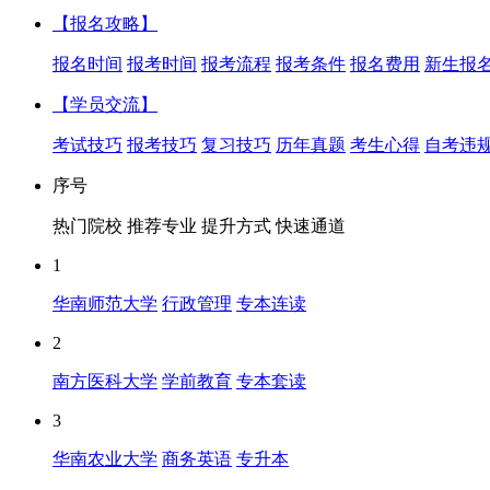
【报名攻略】
报名时间
报考时间
报考流程
报考条件
报名费用
新生报
【学员交流】
考试技巧
报考技巧
复习技巧
历年真题
考生心得
自考违
序号
热门院校
推荐专业
提升方式
快速通道
1
华南师范大学
行政管理
专本连读
2
南方医科大学
学前教育
专本套读
3
华南农业大学
商务英语
专升本