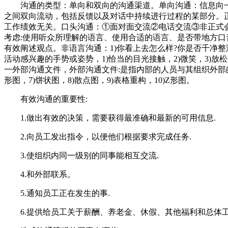
沟通的类型：单向和双向的沟通渠道。单向沟通：信息向一个
之间双向流动，包括反馈以及对话中持续进行过程的某部分。
工作绩效无关。口头沟通：①面对面交流②电话交流③非正式会面
考虑:使用听众所理解的语言、使用合适的语言、是否带地方口音、
有效阐述观点。非语言沟通：1)你看上去怎么样?你是否千净整洁
活动感兴趣的手势或姿势，1)恰当的目光接触，2)微笑，3)
一外部沟通文件，外部沟通文件:是指内部的人员与其组织外部的利
形图，7)饼状图，8)散点图，9)表格重构，10)Z形图。
有效沟通的重要性:
1.做出有效的决策，需要获得最准确和最新的可用信息.
2.向员工发出指令，以便他们根据要求完成任务.
3.使组织内同一级别的同事能相互交流.
4.和外部联系。
5.通知员工正在发生的事.
6.提供给员工关于薪酬、养老金、休假、其他福利和总体