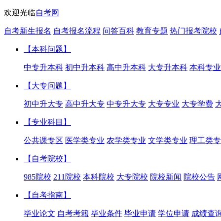
欢迎光临
自考网
自考新生报名
自考报名流程
问答百科
教育专题
热门报考院校
【本科问题】
中专升本科
初中升本科
高中升本科
大专升本科
本科专业
【大专问题】
初中升大专
高中升大专
中专升大专
大专专业
大专学费
【专业科目】
公共课专区
医学类专业
农学类专业
文学类专业
理工类专
【自考院校】
985院校
211院校
本科院校
大专院校
院校新闻
院校公告
【自考指南】
毕业论文
自考考籍
毕业条件
毕业申请
学位申请
成绩查