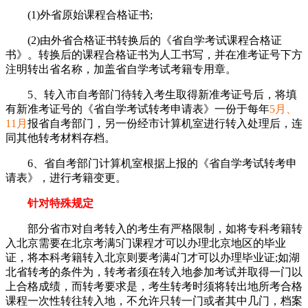
(1)外省原始课程合格证书;
(2)由外省合格证书转换后的《省自学考试课程合格证
书》。转换后的课程合格证书为人工书写，并在准考证号下方
注明转出省名称，加盖省自学考试考籍专用章。
5、转入市自考部门待转入考生取得新准考证号后，将填
有新准考证号的《省自学考试转考申请表》一份于每年
5月、
11月
报省自考部门，另一份经市计算机室进行转入处理后，连
同其他转考材料存档。
6、省自考部门计算机室根据上报的《省自学考试转考申
请表》，进行考籍变更。
针对特殊规定
部分省市对自考转入的考生有严格限制，如将专科考籍转
入北京需要在北京考满5门课程才可以办理北京地区的毕业
证，将本科考籍转入北京则要考满4门才可以办理毕业证;如湖
北省转考的条件为，转考者须在转入地参加考试并取得一门以
上合格成绩，而转考要求是，考生转考时须将转出地所考合格
课程一次性转往转入地，不允许只转一门或者其中几门，档案