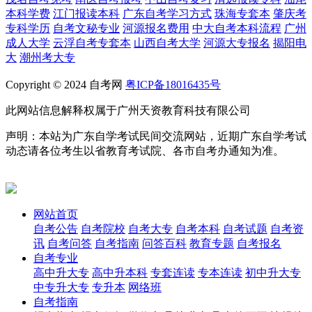
本科学费
江门报读本科
广东自考学习方式
珠海专套本
肇庆考
专科学历
自考文秘专业
河源报名费用
中大自考本科流程
广州
成人大学
云浮自考专套本
山西自考大学
河源大专报名
揭阳电
大
潮州考大专
Copyright © 2024 自考网
粤ICP备18016435号
此网站信息解释权属于广州天资教育科技有限公司
声明：本站为广东自学考试民间交流网站，近期广东自学考试
动态请各位考生以省教育考试院、各市自考办通知为准。
网站首页
自考公告
自考院校
自考大专
自考本科
自考试题
自考资
讯
自考问答
自考指南
问答百科
教育专题
自考报名
自考专业
高中升大专
高中升本科
专套连读
专本连读
初中升大专
中专升大专
专升本
网络班
自考指南