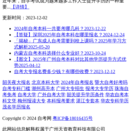
近年来，自学考试成为越来越多工作人士提升学历的一种重
要...
【详情】
更新时间：2023-12-02
2024年自考本科一共要考哪几科？
2023-12-22
【答疑】深圳2025年自考本科在哪里报名？
2024-12-24
「揭秘」广东成人自考需要到校上课吗？2025年学习方
式解析
2025-05-20
内蒙古自考本科选择什么专业好？
2023-10-24
【图文】2025年广州自考本科对比其他学历提升方式优
势
2025-04-12
自考大专报名费多少钱？有哪些收费？
2023-12-12
韶关夜大报名
北京本科大学
2024年自考报名
暨大自考好考吗
自考专科门槛
潮州高升本
广州大专招生
报考大专学历
珠海自
考免考
自考大学
广外自考大学
韶关提升学历条件
华农自考本
科文凭
梅州报读大专
本科报考要求
湛江专套本
华农专科学历
茂名学历报名
Copyright © 2024 自考网
粤ICP备18016435号
此网站信息解释权属于广州天资教育科技有限公司