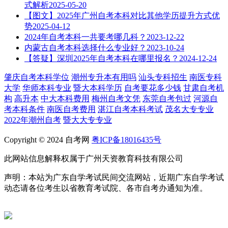
式解析
2025-05-20
【图文】2025年广州自考本科对比其他学历提升方式优
势
2025-04-12
2024年自考本科一共要考哪几科？
2023-12-22
内蒙古自考本科选择什么专业好？
2023-10-24
【答疑】深圳2025年自考本科在哪里报名？
2024-12-24
肇庆自考本科学位
潮州专升本有用吗
汕头专科招生
南医专科
大学
华师本科专业
暨大本科学历
自考要花多少钱
甘肃自考机
构
高升本
中大本科费用
梅州自考文凭
东莞自考包过
河源自
考本科条件
南医自考费用
湛江自考本科考试
茂名大专专业
2022年潮州自考
暨大大专专业
Copyright © 2024 自考网
粤ICP备18016435号
此网站信息解释权属于广州天资教育科技有限公司
声明：本站为广东自学考试民间交流网站，近期广东自学考试
动态请各位考生以省教育考试院、各市自考办通知为准。