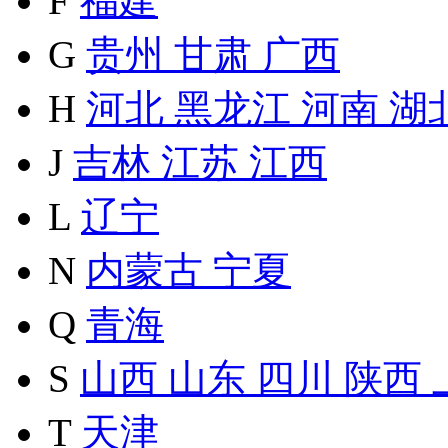
F
福建
G
贵州
甘肃
广西
H
河北
黑龙江
河南
湖
J
吉林
江苏
江西
L
辽宁
N
内蒙古
宁夏
Q
青海
S
山西
山东
四川
陕西
T
天津