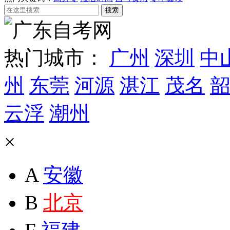
热门城市：
广州
深圳
中
州
东莞
河源
湛江
茂名
韶
云浮
潮州
×
A
安徽
B
北京