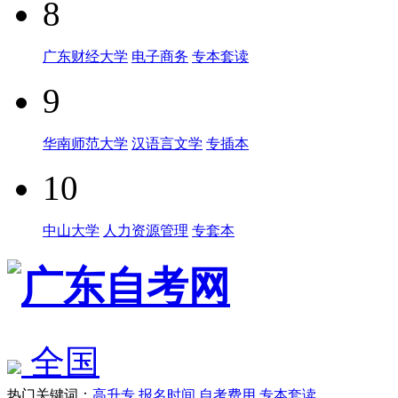
8
广东财经大学
电子商务
专本套读
9
华南师范大学
汉语言文学
专插本
10
中山大学
人力资源管理
专套本
全国
热门关键词：
高升专
报名时间
自考费用
专本套读