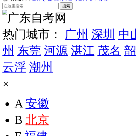
热门城市：
广州
深圳
中
州
东莞
河源
湛江
茂名
韶
云浮
潮州
×
A
安徽
B
北京