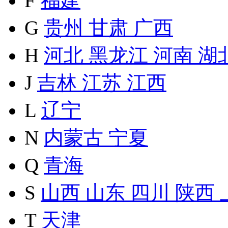
F
福建
G
贵州
甘肃
广西
H
河北
黑龙江
河南
湖
J
吉林
江苏
江西
L
辽宁
N
内蒙古
宁夏
Q
青海
S
山西
山东
四川
陕西
T
天津