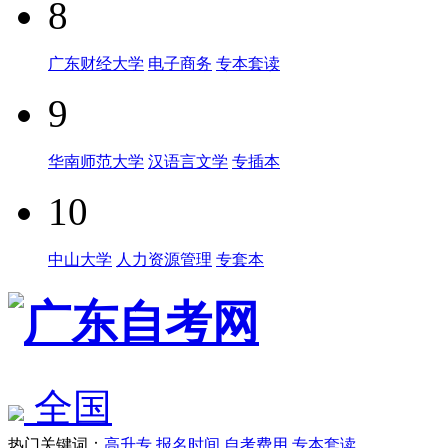
8
广东财经大学
电子商务
专本套读
9
华南师范大学
汉语言文学
专插本
10
中山大学
人力资源管理
专套本
全国
热门关键词：
高升专
报名时间
自考费用
专本套读