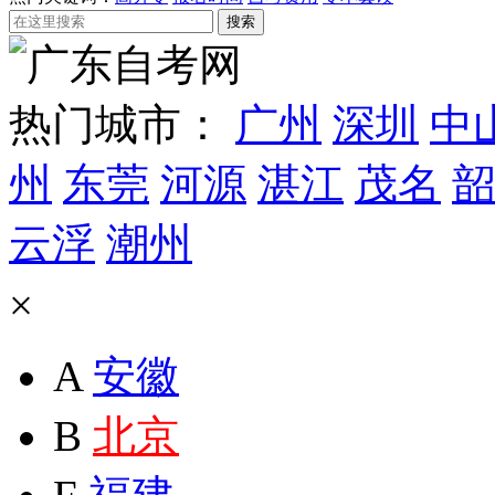
热门城市：
广州
深圳
中
州
东莞
河源
湛江
茂名
韶
云浮
潮州
×
A
安徽
B
北京