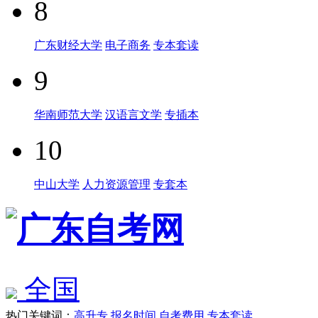
8
广东财经大学
电子商务
专本套读
9
华南师范大学
汉语言文学
专插本
10
中山大学
人力资源管理
专套本
全国
热门关键词：
高升专
报名时间
自考费用
专本套读