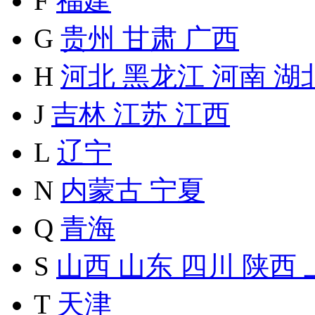
F
福建
G
贵州
甘肃
广西
H
河北
黑龙江
河南
湖
J
吉林
江苏
江西
L
辽宁
N
内蒙古
宁夏
Q
青海
S
山西
山东
四川
陕西
T
天津