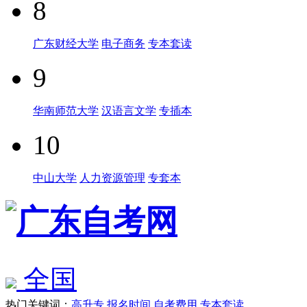
8
广东财经大学
电子商务
专本套读
9
华南师范大学
汉语言文学
专插本
10
中山大学
人力资源管理
专套本
全国
热门关键词：
高升专
报名时间
自考费用
专本套读