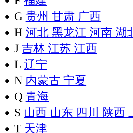
F
福建
G
贵州
甘肃
广西
H
河北
黑龙江
河南
湖
J
吉林
江苏
江西
L
辽宁
N
内蒙古
宁夏
Q
青海
S
山西
山东
四川
陕西
T
天津