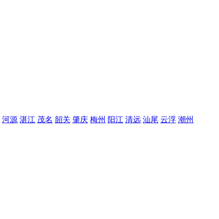
河源
湛江
茂名
韶关
肇庆
梅州
阳江
清远
汕尾
云浮
潮州