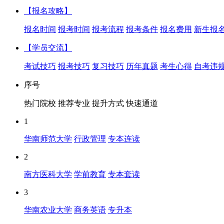
【报名攻略】
报名时间
报考时间
报考流程
报考条件
报名费用
新生报
【学员交流】
考试技巧
报考技巧
复习技巧
历年真题
考生心得
自考违
序号
热门院校
推荐专业
提升方式
快速通道
1
华南师范大学
行政管理
专本连读
2
南方医科大学
学前教育
专本套读
3
华南农业大学
商务英语
专升本