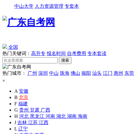
中山大学
人力资源管理
专套本
全国
热门关键词：
高升专
报名时间
自考费用
专本套读
热门城市：
广州
深圳
中山
珠海
佛山
揭阳
汕头
江门
惠州
东莞
×
A
安徽
B
北京
F
福建
G
贵州
甘肃
广西
H
河北
黑龙江
河南
湖北
湖南
海南
J
吉林
江苏
江西
L
辽宁