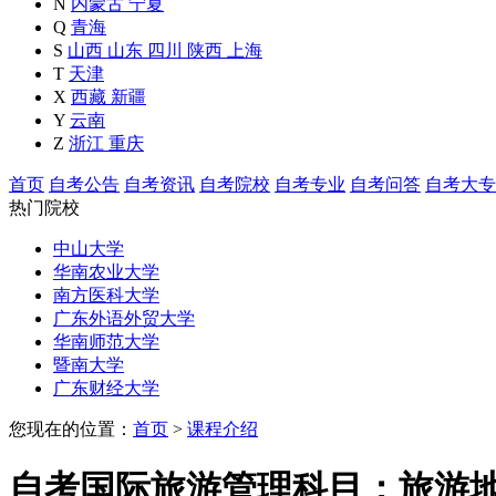
N
内蒙古
宁夏
Q
青海
S
山西
山东
四川
陕西
上海
T
天津
X
西藏
新疆
Y
云南
Z
浙江
重庆
首页
自考公告
自考资讯
自考院校
自考专业
自考问答
自考大专
热门院校
中山大学
华南农业大学
南方医科大学
广东外语外贸大学
华南师范大学
暨南大学
广东财经大学
您现在的位置：
首页
>
课程介绍
自考国际旅游管理科目：旅游