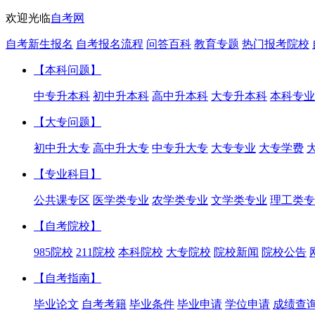
欢迎光临
自考网
自考新生报名
自考报名流程
问答百科
教育专题
热门报考院校
【本科问题】
中专升本科
初中升本科
高中升本科
大专升本科
本科专业
【大专问题】
初中升大专
高中升大专
中专升大专
大专专业
大专学费
【专业科目】
公共课专区
医学类专业
农学类专业
文学类专业
理工类专
【自考院校】
985院校
211院校
本科院校
大专院校
院校新闻
院校公告
【自考指南】
毕业论文
自考考籍
毕业条件
毕业申请
学位申请
成绩查