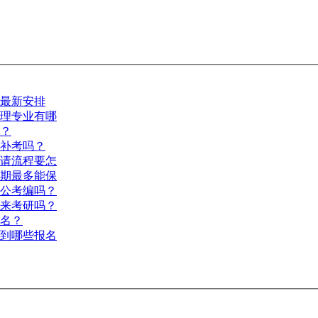
间最新安排
管理专业有哪
少？
重补考吗？
申请流程要怎
效期最多能保
考公考编吗？
用来考研吗？
报名？
用到哪些报名